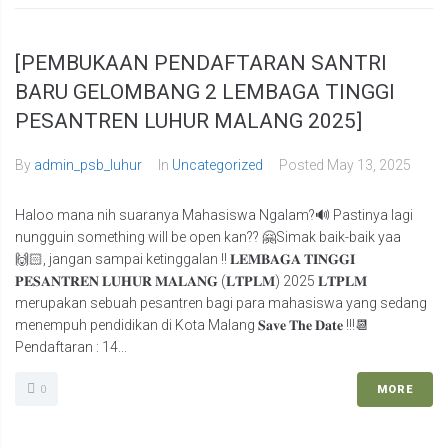
[PEMBUKAAN PENDAFTARAN SANTRI
BARU GELOMBANG 2 LEMBAGA TINGGI
PESANTREN LUHUR MALANG 2025]
By
admin_psb_luhur
In
Uncategorized
Posted
May 13, 2025
Haloo mana nih suaranya Mahasiswa Ngalam?🔊 Pastinya lagi
nungguin something will be open kan?? 🤗Simak baik-baik yaa
🙌🏻, jangan sampai ketinggalan !! 𝐋𝐄𝐌𝐁𝐀𝐆𝐀 𝐓𝐈𝐍𝐆𝐆𝐈
𝐏𝐄𝐒𝐀𝐍𝐓𝐑𝐄𝐍 𝐋𝐔𝐇𝐔𝐑 𝐌𝐀𝐋𝐀𝐍𝐆 (𝐋𝐓𝐏𝐋𝐌) 2025 𝐋𝐓𝐏𝐋𝐌
merupakan sebuah pesantren bagi para mahasiswa yang sedang
menempuh pendidikan di Kota Malang 𝐒𝐚𝐯𝐞 𝐓𝐡𝐞 𝐃𝐚𝐭𝐞 !!!📆
Pendaftaran : 14...
0
MORE