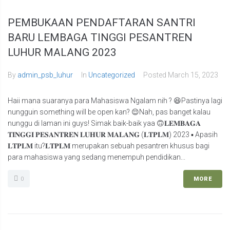
PEMBUKAAN PENDAFTARAN SANTRI
BARU LEMBAGA TINGGI PESANTREN
LUHUR MALANG 2023
By
admin_psb_luhur
In
Uncategorized
Posted
March 15, 2023
Haii mana suaranya para Mahasiswa Ngalam nih ? 😆Pastinya lagi
nungguin something will be open kan? 😌Nah, pas banget kalau
nunggu di laman ini guys! Simak baik-baik yaa 🙃𝐋𝐄𝐌𝐁𝐀𝐆𝐀
𝐓𝐈𝐍𝐆𝐆𝐈 𝐏𝐄𝐒𝐀𝐍𝐓𝐑𝐄𝐍 𝐋𝐔𝐇𝐔𝐑 𝐌𝐀𝐋𝐀𝐍𝐆 (𝐋𝐓𝐏𝐋𝐌) 2023 ▪ Apasih
𝐋𝐓𝐏𝐋𝐌 itu?𝐋𝐓𝐏𝐋𝐌 merupakan sebuah pesantren khusus bagi
para mahasiswa yang sedang menempuh pendidikan...
0
MORE