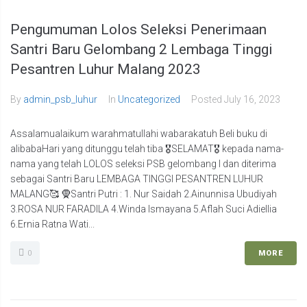
Pengumuman Lolos Seleksi Penerimaan
Santri Baru Gelombang 2 Lembaga Tinggi
Pesantren Luhur Malang 2023
By
admin_psb_luhur
In
Uncategorized
Posted
July 16, 2023
Assalamualaikum warahmatullahi wabarakatuh Beli buku di
alibabaHari yang ditunggu telah tiba 🎖SELAMAT🎖 kepada nama-
nama yang telah LOLOS seleksi PSB gelombang I dan diterima
sebagai Santri Baru LEMBAGA TINGGI PESANTREN LUHUR
MALANG🥰 🧕Santri Putri : 1. Nur Saidah 2.Ainunnisa Ubudiyah
3.ROSA NUR FARADILA 4.Winda Ismayana 5.Aflah Suci Adiellia
6.Ernia Ratna Wati...
0
MORE