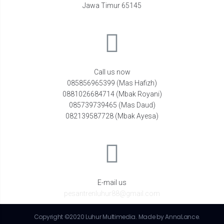
Jawa Timur 65145
Call us now
085856965399 (Mas Hafizh)
0881026684714 (Mbak Royani)
085739739465 (Mas Daud)
082139587728 (Mbak Ayesa)
E-mail us
pesantrenluhur88@gmail.com
Copyright ©2020 Luhur Multimedia. Made by AnnaLance.