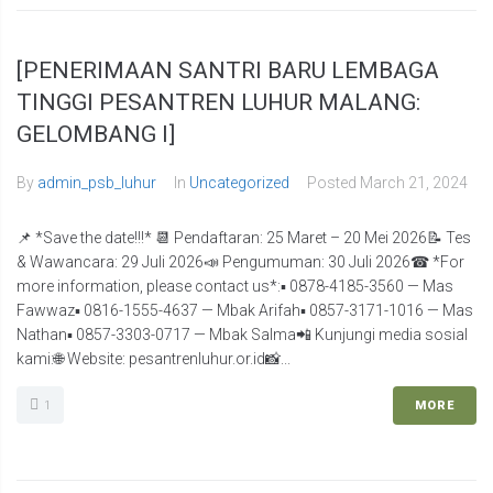
[PENERIMAAN SANTRI BARU LEMBAGA
TINGGI PESANTREN LUHUR MALANG:
GELOMBANG I]
By
admin_psb_luhur
In
Uncategorized
Posted
March 21, 2024
📌 *Save the date!!!* 📆 Pendaftaran: 25 Maret – 20 Mei 2026📝 Tes
& Wawancara: 29 Juli 2026📣 Pengumuman: 30 Juli 2026☎ *For
more information, please contact us*:▪️ 0878-4185-3560 — Mas
Fawwaz▪️ 0816-1555-4637 — Mbak Arifah▪️ 0857-3171-1016 — Mas
Nathan▪️ 0857-3303-0717 — Mbak Salma📲 Kunjungi media sosial
kami:🌐 Website: pesantrenluhur.or.id📸...
1
MORE