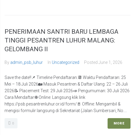
PENERIMAAN SANTRI BARU LEMBAGA
TINGGI PESANTREN LUHUR MALANG:
GELOMBANG II
By
admin_psb_luhur
In
Uncategorized
Posted
June 1, 2026
Save the date!!📌 Timeline Pendaftaran:📆 Waktu Pendaftaran: 25
Mei – 18 Juli 2026🏡 Masuk Pesantren & Daftar Ulang: 22 – 26 Juli
2026📝 Placement Test: 29 Juli 2026📣 Pengumuman: 30 Juli 2026
Cara Mendaftar:🌐 Online: Langsung klik link
https://psb.pesantrenluhur.or.id/form/🚪 Offline: Mengambil &
mengisi formulir langsung di Sekretariat (Jalan Sumbersari, No....
0
MORE