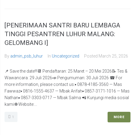
[PENERIMAAN SANTRI BARU LEMBAGA
TINGGI PESANTREN LUHUR MALANG:
GELOMBANG I]
By
admin_psb_luhur
In
Uncategorized
Posted
March 25, 2026
📌 Save the date!!!📆 Pendaftaran: 25 Maret – 20 Mei 2026📝 Tes &
Wawancara: 29 Juli 2026📣 Pengumuman: 30 Juli 2026 ☎ For
more information, please contact us:▪️ 0878-4185-3560 — Mas
Fawwaz▪️ 0816-1555-4637 — Mbak Arifah▪️ 0857-3171-1016 — Mas
Nathan▪️ 0857-3303-0717 — Mbak Salma 📲 Kunjungi media sosial
kami:🌐 Website:...
1
MORE