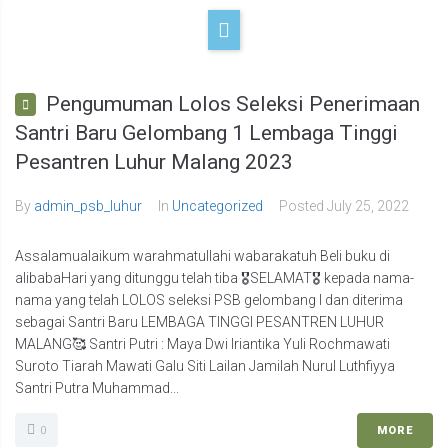
Pengumuman Lolos Seleksi Penerimaan
Santri Baru Gelombang 1 Lembaga Tinggi
Pesantren Luhur Malang 2023
By
admin_psb_luhur
In
Uncategorized
Posted
July 25, 2022
Assalamualaikum warahmatullahi wabarakatuh Beli buku di
alibabaHari yang ditunggu telah tiba 🎖SELAMAT🎖 kepada nama-
nama yang telah LOLOS seleksi PSB gelombang I dan diterima
sebagai Santri Baru LEMBAGA TINGGI PESANTREN LUHUR
MALANG🥰 Santri Putri : Maya Dwi Iriantika Yuli Rochmawati
Suroto Tiarah Mawati Galu Siti Lailan Jamilah Nurul Luthfiyya
Santri Putra Muhammad...
0
MORE