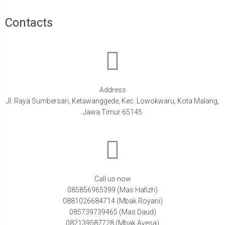
Contacts
Address
Jl. Raya Sumbersari, Ketawanggede, Kec. Lowokwaru, Kota Malang,
Jawa Timur 65145
Call us now
085856965399 (Mas Hafizh)
0881026684714 (Mbak Royani)
085739739465 (Mas Daud)
082139587728 (Mbak Ayesa)