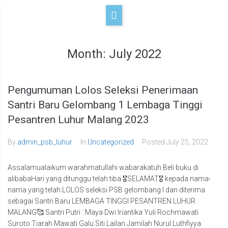
Month:
July 2022
Pengumuman Lolos Seleksi Penerimaan
Santri Baru Gelombang 1 Lembaga Tinggi
Pesantren Luhur Malang 2023
By
admin_psb_luhur
In
Uncategorized
Posted
July 25, 2022
Assalamualaikum warahmatullahi wabarakatuh Beli buku di
alibabaHari yang ditunggu telah tiba 🎖SELAMAT🎖 kepada nama-
nama yang telah LOLOS seleksi PSB gelombang I dan diterima
sebagai Santri Baru LEMBAGA TINGGI PESANTREN LUHUR
MALANG🥰 Santri Putri : Maya Dwi Iriantika Yuli Rochmawati
Suroto Tiarah Mawati Galu Siti Lailan Jamilah Nurul Luthfiyya