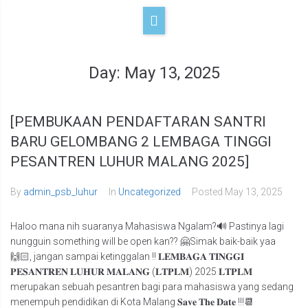
Day:
May 13, 2025
[PEMBUKAAN PENDAFTARAN SANTRI
BARU GELOMBANG 2 LEMBAGA TINGGI
PESANTREN LUHUR MALANG 2025]
By
admin_psb_luhur
In
Uncategorized
Posted
May 13, 2025
Haloo mana nih suaranya Mahasiswa Ngalam?🔊 Pastinya lagi
nungguin something will be open kan?? 🤗Simak baik-baik yaa
🙌🏻, jangan sampai ketinggalan !! 𝐋𝐄𝐌𝐁𝐀𝐆𝐀 𝐓𝐈𝐍𝐆𝐆𝐈
𝐏𝐄𝐒𝐀𝐍𝐓𝐑𝐄𝐍 𝐋𝐔𝐇𝐔𝐑 𝐌𝐀𝐋𝐀𝐍𝐆 (𝐋𝐓𝐏𝐋𝐌) 2025 𝐋𝐓𝐏𝐋𝐌
merupakan sebuah pesantren bagi para mahasiswa yang sedang
menempuh pendidikan di Kota Malang 𝐒𝐚𝐯𝐞 𝐓𝐡𝐞 𝐃𝐚𝐭𝐞 !!!📆