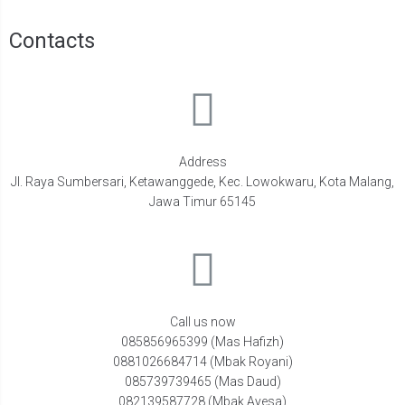
Contacts
Address
Jl. Raya Sumbersari, Ketawanggede, Kec. Lowokwaru, Kota Malang,
Jawa Timur 65145
Call us now
085856965399 (Mas Hafizh)
0881026684714 (Mbak Royani)
085739739465 (Mas Daud)
082139587728 (Mbak Ayesa)